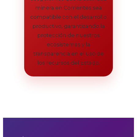
minera en Corrientes sea
compatible con el desarrollo
productivo, garantizando la
protección de nuestros
ecosistemas y la
transparencia en el uso de
los recursos del Estado.