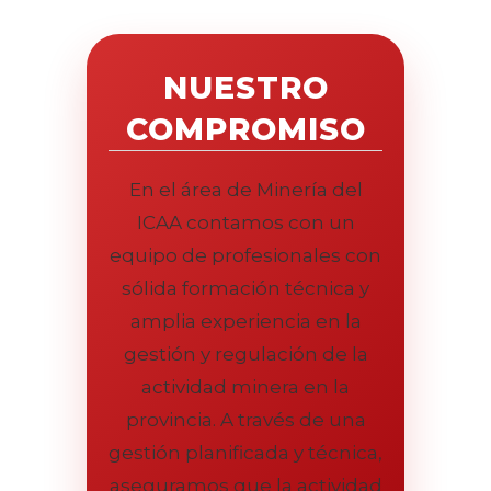
NUESTRO
COMPROMISO
En el área de Minería del
ICAA contamos con un
equipo de profesionales con
sólida formación técnica y
amplia experiencia en la
gestión y regulación de la
actividad minera en la
provincia. A través de una
gestión planificada y técnica,
aseguramos que la actividad