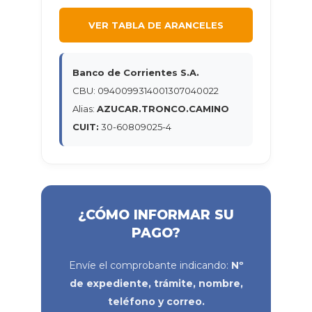
VER TABLA DE ARANCELES
Banco de Corrientes S.A.
CBU: 0940099314001307040022
Alias:
AZUCAR.TRONCO.CAMINO
CUIT:
30-60809025-4
¿CÓMO INFORMAR SU
PAGO?
Envíe el comprobante indicando:
Nº
de expediente, trámite, nombre,
teléfono y correo.