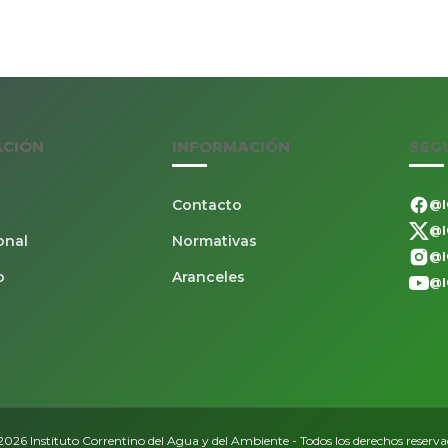
ACIÓN
INFORMACIÓN
SEG
Contacto
@I
@I
onal
Normativas
@I
o
Aranceles
@I
026 Instituto Correntino del Agua y del Ambiente - Todos los derechos reserv