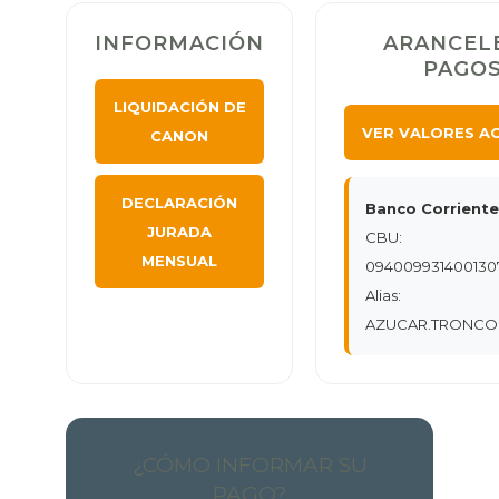
INFORMACIÓN
ARANCELE
PAGO
LIQUIDACIÓN DE
VER VALORES A
CANON
DECLARACIÓN
Banco Corriente
JURADA
CBU:
MENSUAL
094009931400130
Alias:
AZUCAR.TRONCO
¿CÓMO INFORMAR SU
PAGO?