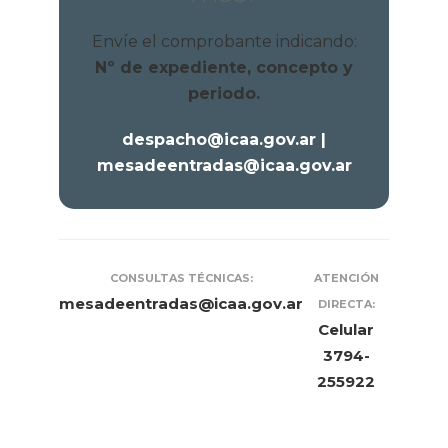
Envíe el comprobante indicando:
Nº de expediente, concepto y
periodo.
despacho@icaa.gov.ar |
mesadeentradas@icaa.gov.ar
CONSULTAS TÉCNICAS:
ATENCIÓN
mesadeentradas@icaa.gov.ar
DIRECTA:
Celular
3794-
255922