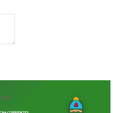
UINOS
CAA.CORRIENTES