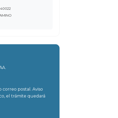
040022
CAMINO
AA.
correo postal. Aviso
co, el trámite quedará