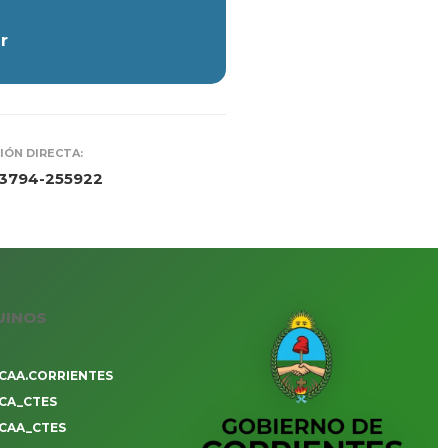
r
IÓN DIRECTA:
 3794-255922
UINOS
CAA.CORRIENTES
CA_CTES
CAA_CTES