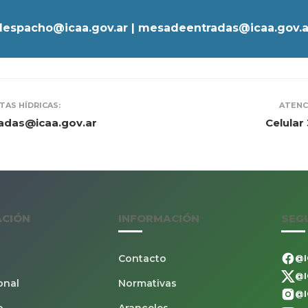
despacho@icaa.gov.ar | mesadeentradas@icaa.gov.a
TAS HÍDRICAS:
ATENC
das@icaa.gov.ar
Celular
ACIÓN
INFORMACIÓN
SEG
Contacto
@I
@I
onal
Normativas
@I
o
Aranceles