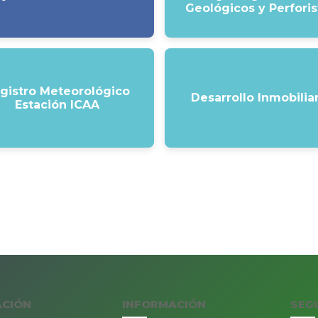
Geológicos y Perforis
gistro Meteorológico
Desarrollo Inmobilia
Estación ICAA
ACIÓN
INFORMACIÓN
SEG