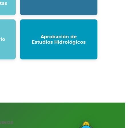
tas
Aprobación de
rio
Estudios Hidrológicos
UINOS