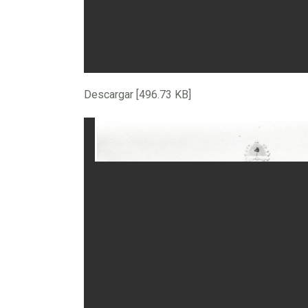
Descargar [496.73 KB]