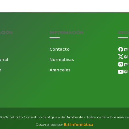
ACIÓN
INFORMACIÓN
SEG
Contacto
@I
@I
onal
Normativas
@I
o
Aranceles
@I
026 Instituto Correntino del Agua y del Ambiente - Todos los derechos reserv
Desarrollado por
Bit Informática