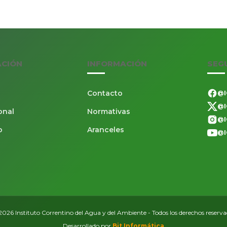
ACIÓN
INFORMACIÓN
SEG
Contacto
@I
@I
onal
Normativas
@I
o
Aranceles
@I
026 Instituto Correntino del Agua y del Ambiente - Todos los derechos reserv
Desarrollado por
Bit Informática