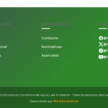
ACIÓN
INFORMACIÓN
SEG
Contacto
@I
@I
onal
Normativas
@I
o
Aranceles
@I
026 Instituto Correntino del Agua y del Ambiente - Todos los derechos reserv
Desarrollado por
Bit Informática