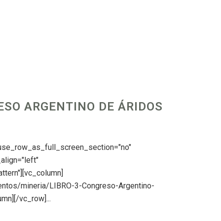
ESO ARGENTINO DE ÁRIDOS
 use_row_as_full_screen_section="no"
align="left"
tern"][vc_column]
mentos/mineria/LIBRO-3-Congreso-Argentino-
mn][/vc_row]...