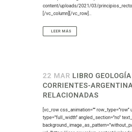
content/uploads/2021/03/principios_rector
[/vc_column][/vc_row]...
22 MAR
LIBRO GEOLOGÍA
CORRIENTES-ARGENTINA
RELACIONADAS
[vc_row css_animation="" row_type="row"
type="full_width" angled_section="no" text_
background_image_as_pattern="without_pa