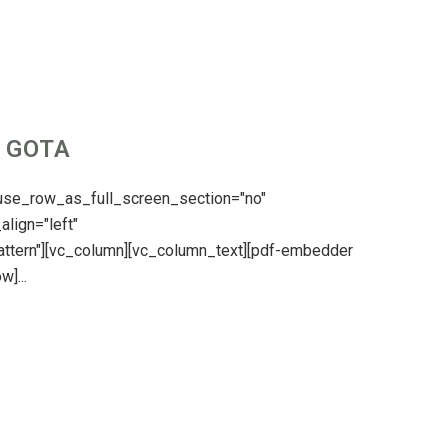
 GOTA
 use_row_as_full_screen_section="no"
align="left"
ttern"][vc_column][vc_column_text][pdf-embedder
]...