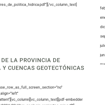
es_de_politica_hidrica.pdf"][/vc_column_text]
fe
en
di
se
jul
ju
 DE LA PROVINCIA DE
ma
 Y CUENCAS GEOTECTÓNICAS
 use_row_as_full_screen_section="no"
align="left"
ttern"][vc_column][vc_column_text][pdf-embedder