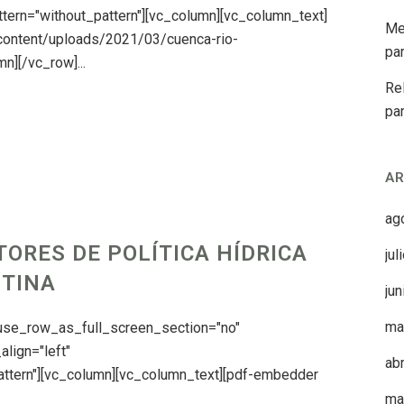
tern="without_pattern"][vc_column][vc_column_text]
Me
-content/uploads/2021/03/cuenca-rio-
par
n][/vc_row]...
Re
pa
AR
ag
TORES DE POLÍTICA HÍDRICA
jul
NTINA
ju
ma
 use_row_as_full_screen_section="no"
align="left"
ab
ttern"][vc_column][vc_column_text][pdf-embedder
ma