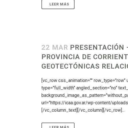
22 MAR
PRESENTACIÓN –
PROVINCIA DE CORRIEN
GEOTECTÓNICAS RELAC
[vc_row css_animation="" row_type="row"
type="full_width" angled_section="no" text_
background_image_as_pattern="without_pa
url="https://icaa.gov.ar/wp-content/upload
[/vc_column_text][/vc_column][/vc_row]...