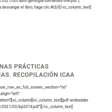
s/2021/03/libro-geologia-corrientes-min.pdf"]
descargar el libro, haga clic AQUI[/vc_column_text]
NAS PRÁCTICAS
AS. RECOPILACIÓN ICAA
 use_row_as_full_screen_section="no"
align="left"
ttern"][vc_column][vc_column_text][pdf-embedder
ds/2021/03/bp2014.pdf"][/vc_column_text]