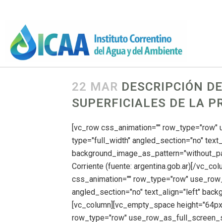
22 MAR
DESCRIPCIÓN D
SUPERFICIALES DE LA P
[vc_row css_animation="" row_type="row"
type="full_width" angled_section="no" text_
background_image_as_pattern="without_pat
Corriente (fuente: argentina.gob.ar)[/vc_c
css_animation="" row_type="row" use_row_
angled_section="no" text_align="left" bac
[vc_column][vc_empty_space height="64px"
row_type="row" use_row_as_full_screen_se