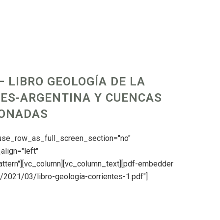
 LIBRO GEOLOGÍA DE LA
TES-ARGENTINA Y CUENCAS
IONADAS
 use_row_as_full_screen_section="no"
align="left"
ttern"][vc_column][vc_column_text][pdf-embedder
s/2021/03/libro-geologia-corrientes-1.pdf"]