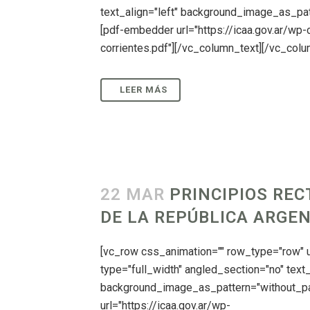
text_align="left" background_image_as_pat
[pdf-embedder url="https://icaa.gov.ar/wp
corrientes.pdf"][/vc_column_text][/vc_colum
22 MAR
PRINCIPIOS REC
DE LA REPÚBLICA ARGE
[vc_row css_animation="" row_type="row"
type="full_width" angled_section="no" text_
background_image_as_pattern="without_pa
url="https://icaa.gov.ar/wp-