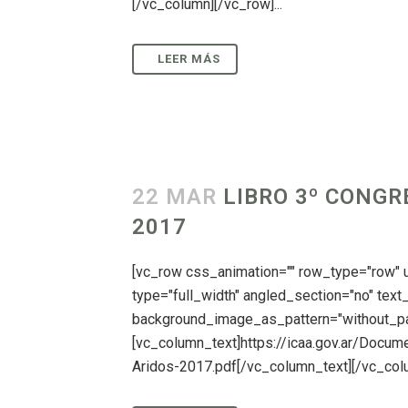
[/vc_column][/vc_row]...
22 MAR
LIBRO 3º CONGR
2017
[vc_row css_animation="" row_type="row"
type="full_width" angled_section="no" text_
background_image_as_pattern="without_pat
[vc_column_text]https://icaa.gov.ar/Docu
Aridos-2017.pdf[/vc_column_text][/vc_colu