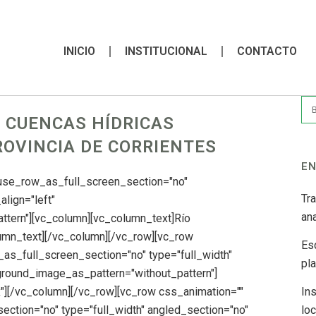
INICIO
INSTITUCIONAL
CONTACTO
E CUENCAS HÍDRICAS
ROVINCIA DE CORRIENTES
EN
 use_row_as_full_screen_section="no"
Tr
align="left"
ana
tern"][vc_column][vc_column_text]Río
olumn_text][/vc_column][/vc_row][vc_row
Es
as_full_screen_section="no" type="full_width"
pl
kground_image_as_pattern="without_pattern"]
][/vc_column][/vc_row][vc_row css_animation=""
Ins
ction="no" type="full_width" angled_section="no"
lo