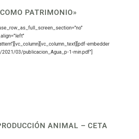
A COMO PATRIMONIO»
 use_row_as_full_screen_section="no"
align="left"
ttern"][vc_column][vc_column_text][pdf-embedder
ds/2021/03/publicacion_Agua_p-1-min.pdf"]
PRODUCCIÓN ANIMAL – CETA