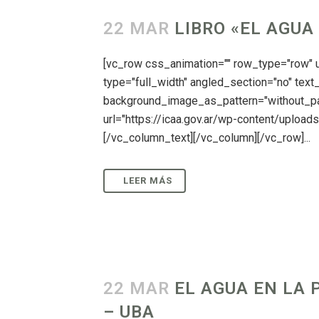
22 MAR
LIBRO «EL AGU
[vc_row css_animation="" row_type="row"
type="full_width" angled_section="no" text_
background_image_as_pattern="without_pa
url="https://icaa.gov.ar/wp-content/uploa
[/vc_column_text][/vc_column][/vc_row]...
22 MAR
EL AGUA EN LA 
– UBA