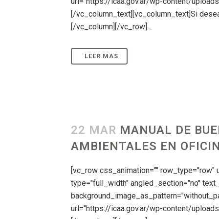
url="https://icaa.gov.ar/wp-content/upload
[/vc_column_text][vc_column_text]Si desea 
[/vc_column][/vc_row]...
22 MAR
MANUAL DE BUE
AMBIENTALES EN OFICIN
[vc_row css_animation="" row_type="row"
type="full_width" angled_section="no" text_
background_image_as_pattern="without_pa
url="https://icaa.gov.ar/wp-content/uploa