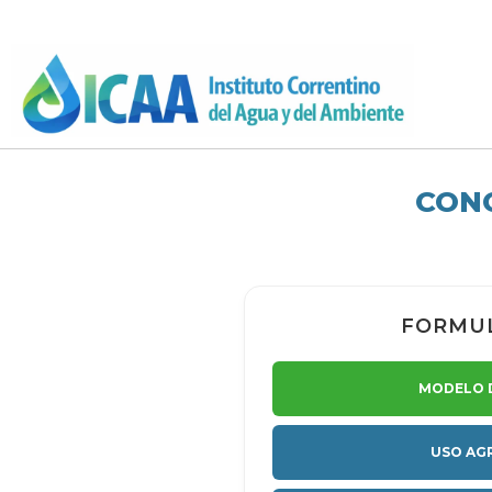
CONC
FORMU
MODELO 
USO AG