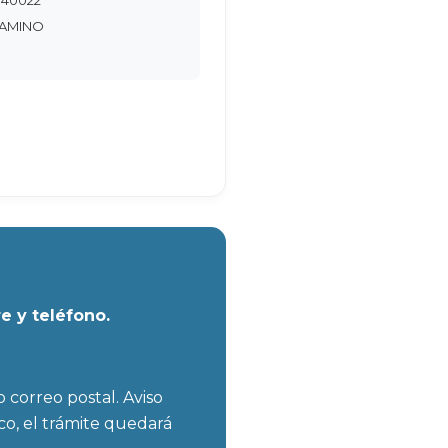
CAMINO
e y teléfono.
correo postal. Aviso
co, el trámite quedará