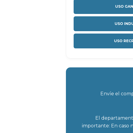
USO GA
USO IND
USO REC
Envíe el com
El departamento des
importante: En caso n