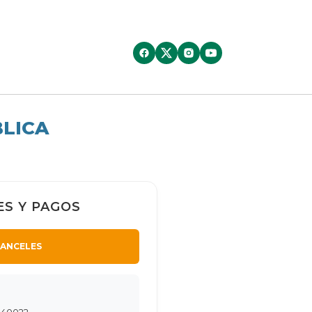
BLICA
S Y PAGOS
RANCELES
040022