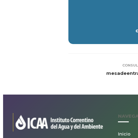
CONSUL
mesadeentra
NAVEG
Inicio