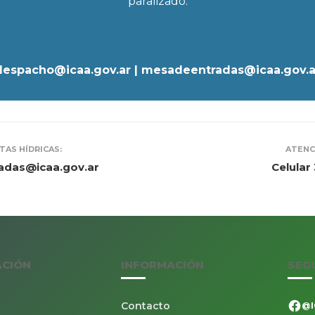
paralizado.
despacho@icaa.gov.ar | mesadeentradas@icaa.gov.a
TAS HÍDRICAS:
ATENC
das@icaa.gov.ar
Celular
ACIÓN
INFORMACIÓN
SEG
Contacto
@I