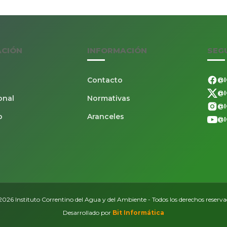
ACIÓN
INFORMACIÓN
SEG
Contacto
@I
@I
onal
Normativas
@I
o
Aranceles
@I
026 Instituto Correntino del Agua y del Ambiente - Todos los derechos reserv
Desarrollado por
Bit Informática