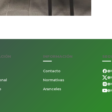
ACIÓN
INFORMACIÓN
SEG
Contacto
@I
@I
onal
Normativas
@I
o
Aranceles
@I