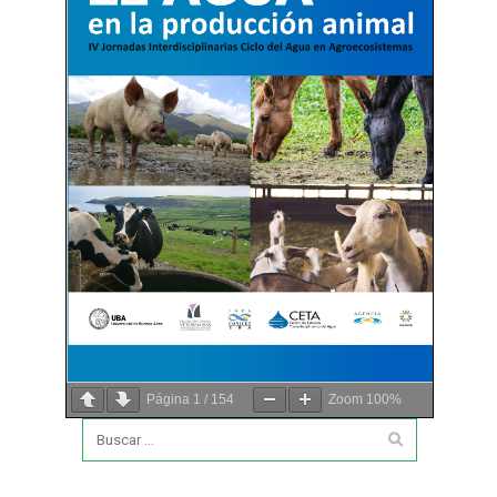
Página
1
/
154
Zoom
100%