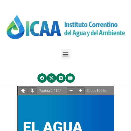
Página
1
/
154
Zoom
100%