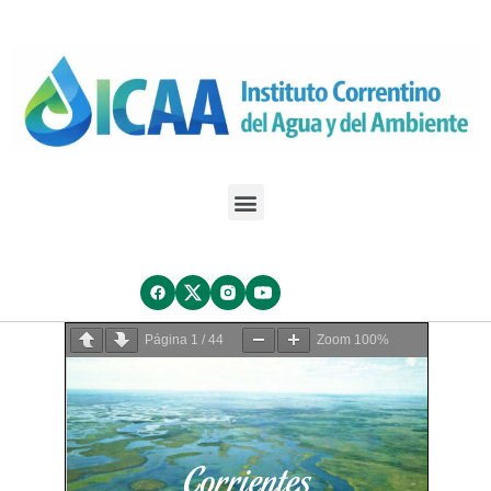
Página
1
/
44
Zoom
100%