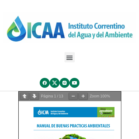
Página
1
/
13
Zoom
100%