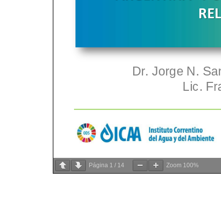
Página
1
/
14
Zoom
100%