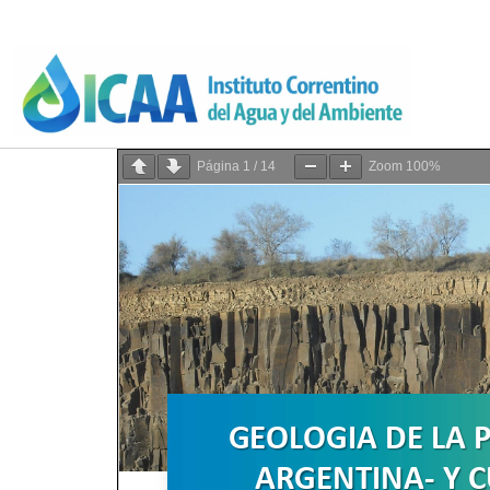
Página
1
/
14
Zoom
100%