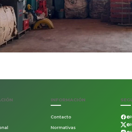
ACIÓN
INFORMACIÓN
SEG
Contacto
@I
@I
onal
Normativas