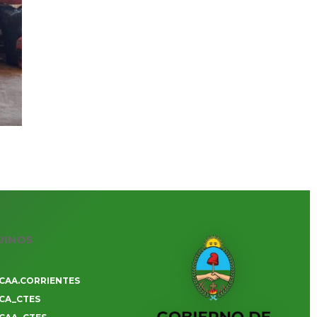
UINOS
CAA.CORRIENTES
CA_CTES