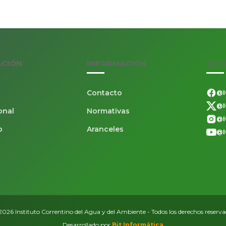
ACIÓN
INFORMACIÓN
SEG
Contacto
@I
@I
onal
Normativas
@I
o
Aranceles
@I
026 Instituto Correntino del Agua y del Ambiente - Todos los derechos reserv
Desarrollado por
Bit Informática