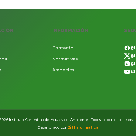
ACIÓN
INFORMACIÓN
SEG
Contacto
@I
@I
onal
Normativas
@I
o
Aranceles
@I
026 Instituto Correntino del Agua y del Ambiente - Todos los derechos reserv
Desarrollado por
Bit Informática