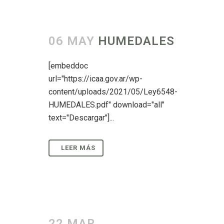
06 MAY
HUMEDALES
[embeddoc
url="https://icaa.gov.ar/wp-
content/uploads/2021/05/Ley6548-
HUMEDALES.pdf" download="all"
text="Descargar"]...
22 MAR