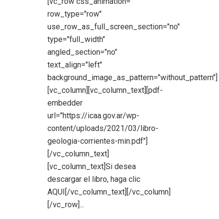
[vc_row css_animation=""
row_type="row"
use_row_as_full_screen_section="no"
type="full_width"
angled_section="no"
text_align="left"
background_image_as_pattern="without_pattern"]
[vc_column][vc_column_text][pdf-
embedder
url="https://icaa.gov.ar/wp-
content/uploads/2021/03/libro-
geologia-corrientes-min.pdf"]
[/vc_column_text]
[vc_column_text]Si desea
descargar el libro, haga clic
AQUI[/vc_column_text][/vc_column]
[/vc_row]...