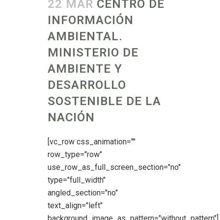
22 MAR
CENTRO DE
INFORMACIÓN
AMBIENTAL.
MINISTERIO DE
AMBIENTE Y
DESARROLLO
SOSTENIBLE DE LA
NACIÓN
[vc_row css_animation=""
row_type="row"
use_row_as_full_screen_section="no"
type="full_width"
angled_section="no"
text_align="left"
background_image_as_pattern="without_pattern"]