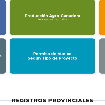
Producción Agro-Ganadera
Arroceras, feedlot, cultivos
Permiso de Vuelco
s
Según Tipo de Proyecto
REGISTROS PROVINCIALES